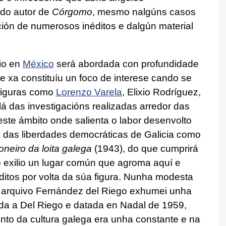
 do autor de
Córgomo
, mesmo nalgúns casos
ción de numerosos inéditos e dalgún material
lio en
México
será abordada con profundidade
e xa constituíu un foco de interese cando se
 figuras como
Lorenzo Varela
, Elixio Rodríguez,
lá das investigacións realizadas arredor das
neste ámbito onde salienta o labor desenvolto
 das liberdades democráticas de Galicia como
neiro da loita galega
(1943), do que cumprirá
no exilio un lugar común que agroma aquí e
éditos por volta da súa figura. Nunha modesta
o arquivo Fernández del Riego exhumei unha
ida a Del Riego e datada en Nadal de 1959,
to da cultura galega era unha constante e na