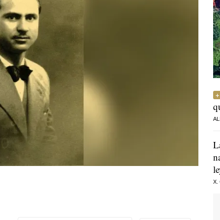
q
AL
L
n
l
X.