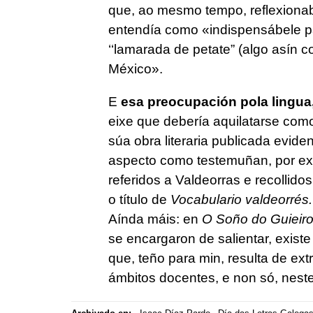
que, ao mesmo tempo, reflexionab
entendía como «indispensábele pa
‘‘lamarada de petate” (algo asín
México».
E
esa preocupación pola lingua,
eixe que debería aquilatarse como
súa obra literaria publicada evid
aspecto como testemuñan, por exe
referidos a Valdeorras e recollid
o título de
Vocabulario valdeorrés.
Aínda máis: en
O Soño do Guieir
se encargaron de salientar, existe
que, teño para min, resulta de extr
ámbitos docentes, e non só, neste