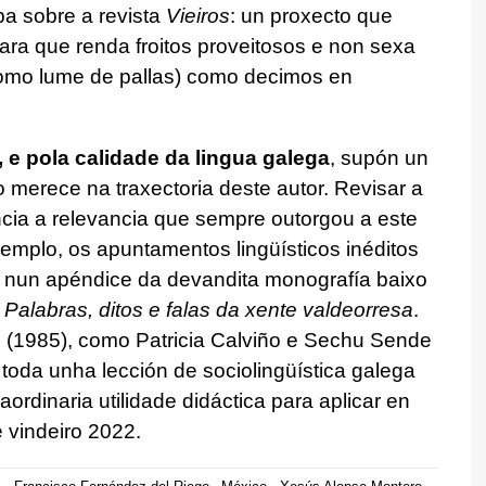
a sobre a revista
Vieiros
: un proxecto que
ra que renda froitos proveitosos e non sexa
 como lume de pallas) como decimos en
 e pola calidade da lingua galega
, supón un
 merece na traxectoria deste autor. Revisar a
encia a relevancia que sempre outorgou a este
mplo, os apuntamentos lingüísticos inéditos
os nun apéndice da devandita monografía baixo
 Palabras, ditos e falas da xente valdeorresa
.
o
(1985), como Patricia Calviño e Sechu Sende
 toda unha lección de sociolingüística galega
aordinaria utilidade didáctica para aplicar en
 vindeiro 2022.