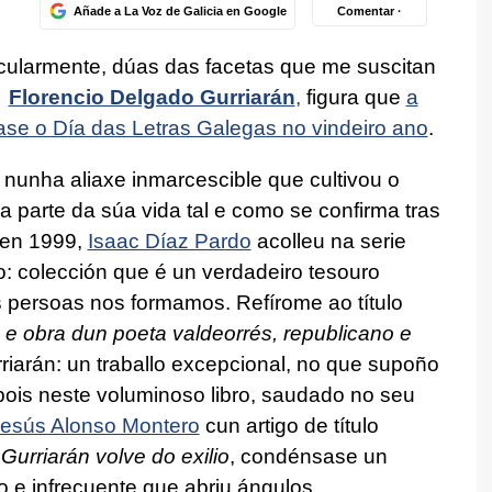
Añade a La Voz de Galicia en Google
Comentar ·
rticularmente, dúas das facetas que me suscitan
e
Florencio Delgado Gurriarán
,
figura que
a
se o Día das Letras Galegas no vindeiro ano
.
nunha aliaxe inmarcescible que cultivou o
a parte da súa vida tal e como se confirma tras
 en 1999,
Isaac Díaz Pardo
acolleu na serie
: colección que é un verdadeiro tesouro
as persoas nos formamos. Refírome ao título
 e obra dun poeta valdeorrés, republicano e
riarán: un traballo excepcional, no que supoño
 pois neste voluminoso libro, saudado no seu
esús Alonso Montero
cun artigo de título
Gurriarán volve do exilio
, condénsase un
o e infrecuente que abriu ángulos