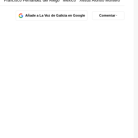
s
Francisco Fernández del Riego
México
Xesús Alonso Montero
Añade a La Voz de Galicia en Google
Comentar ·