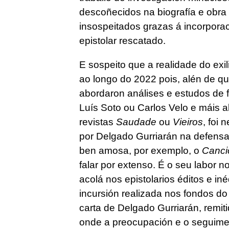
descoñecidos na biografía e obra
insospeitados grazas á incorpora
epistolar rescatado.
E sospeito que a realidade do exi
ao longo do 2022 pois, alén de qu
abordaron análises e estudos de
Luís Soto ou Carlos Velo e máis a
revistas
Saudade
ou
Vieiros
, foi 
por Delgado Gurriarán na defensa
ben amosa, por exemplo, o
Cancio
falar por extenso. É o seu labor 
acolá nos epistolarios éditos e in
incursión realizada nos fondos d
carta de Delgado Gurriarán, remit
onde a preocupación e o seguimen