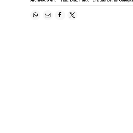
Archivado en:
Isaac Díaz Pardo
Día das Letras Galega