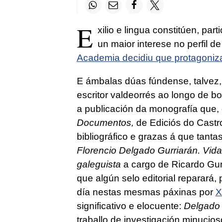
E
xilio e lingua constitúen, pa
un maior interese no perfil d
Academia decidiu que protagoniza
E ámbalas dúas fúndense, talvez, 
escritor valdeorrés ao longo de bo
a publicación da monografía que,
Documentos,
de Ediciós do Castro
bibliográfico e grazas á que tant
Florencio Delgado Gurriarán. Vida
galeguista
a cargo de Ricardo Gur
que algún selo editorial reparará,
día nestas mesmas páxinas por
X
significativo e elocuente:
Delgado 
traballo de investigación minucios