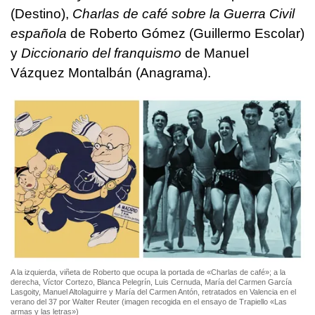
(Destino),
Charlas de café sobre la Guerra Civil
española
de Roberto Gómez (Guillermo Escolar)
y
Diccionario del franquismo
de Manuel
Vázquez Montalbán (Anagrama).
A la izquierda, viñeta de Roberto que ocupa la portada de «Charlas de café»; a la
derecha, Víctor Cortezo, Blanca Pelegrín, Luis Cernuda, María del Carmen García
Lasgoity, Manuel Altolaguirre y María del Carmen Antón, retratados en Valencia en el
verano del 37 por Walter Reuter (imagen recogida en el ensayo de Trapiello «Las
armas y las letras»)