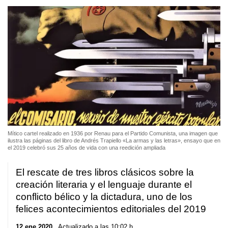
Mítico cartel realizado en 1936 por Renau para el Partido Comunista, una imagen que
ilustra las páginas del libro de Andrés Trapiello «La armas y las letras», ensayo que en
el 2019 celebró sus 25 años de vida con una reedición ampliada
El rescate de tres libros clásicos sobre la
creación literaria y el lenguaje durante el
conflicto bélico y la dictadura, uno de los
felices acontecimientos editoriales del 2019
12 ene 2020
. Actualizado a las 10:02 h.