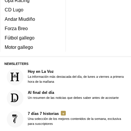
Opa Racing
CD Lugo
Andar Miudiño
Forza Breo
Fútbol gallego
Motor gallego
NEWSLETTERS
Hoy en La Voz
La información más destacada del día, de lunes a viernes a primera
hora de la mañana
Al final del día
Un resumen de las noticias que debes saber antes de acostarte
7 días 7 historias
Una selección de los mejores contenidos de la semana, exclusiva
para suscriptores