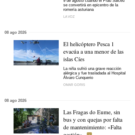
9 de agosto cuando el Prau Salcéu
se convertirá en epicentro de la
romería asturiana
LA VOZ
08 ago 2026
El helicóptero Pesca 1
evacúa a una menor de las
islas Cíes
La niña sufrió una grave reacción
alérgica y fue trasladada al Hospital
Álvaro Cunquerio
OMAR GORIS
08 ago 2026
Las Fragas do Eume, sin
bus y con quejas por falta
de mantenimiento: «Falta
gestión»