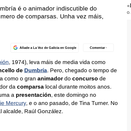
«
mbría é o animador indiscutible do
O.
número de comparsas. Unha vez máis,
Añade a La Voz de Galicia en Google
Comentar ·
ión
, 1974), leva máis de media vida como
cello de
Dumbría
. Pero, chegado o tempo de
ca como o gran
animador
do
concurso
de
ador da
comparsa
local durante moitos anos.
asuma a
presentación
, este domingo no
ie Mercury
, e o ano pasado, de Tina Turner. No
l alcalde, Raúl González.