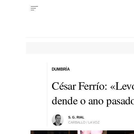
DUMBRÍA
César Ferrío: «Lev
dende o ano pasad
S. G. RIAL
CARBALLO / LA VOZ