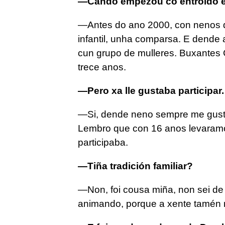
—Cando empezou co entroido 
—Antes do ano 2000, con nenos do
infantil, unha comparsa. E dende 
cun grupo de mulleres. Buxantes
trece anos.
—Pero xa lle gustaba participar.
—Si, dende neno sempre me gusto
Lembro que con 16 anos levaramo
participaba.
—Tiña tradición familiar?
—Non, foi cousa miña, non sei d
animando, porque a xente tamén