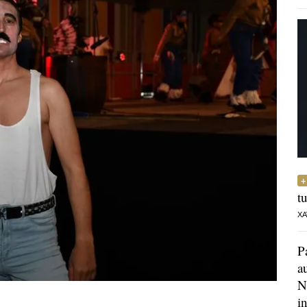
t
XA
P
a
N
i