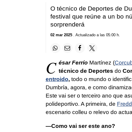
O técnico de Deportes de Du
festival que reúne a un bo 
sorprenderá
02 mar 2025
. Actualizado a las 05:00 h.
C
é
sar Ferrío
Martínez (
Corcub
técnico de Deportes
do
Con
entroido
,
todo o mundo o identifi
Dumbría, agora, e como dinamiz
Este vai ser o terceiro ano que 
polideportivo. A primeira, de
Fredd
escenario colleu o relevo do actua
—Como vai ser este ano?