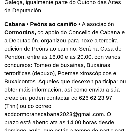
Galega, igualmente parte do Outono das Artes
da Deputación.
Cabana • Peóns ao camiño •
A asociación
Cormoráns,
co apoio do Concello de Cabana e
a Deputación, organizou para hoxe a terceira
edición de Peóns ao camiño. Será na Casa do
Pendón, entre as 16.00 e as 20.00, con varios
concursos: Torneo de buxainas, Buxainas
terroríficas (debuxo), Poemas xiroscópicos e
Buxaicontos. Aqueles que desexen participar ou
obter máis información, así como enviar a súa
creación, poden contactar co 626 62 23 97
(Trini) ou co correo
acdcormoranscabana2023@gmail.com. O
prazo está aberto ata as 14.00 horas desde
domingo. Bule, que estás a tempo de participar!