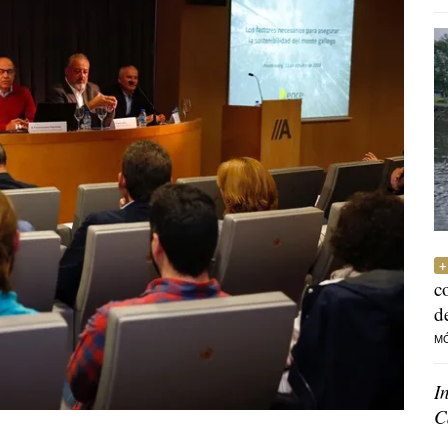
c
d
M
I
C