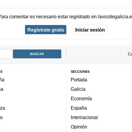
Para comentar es necesario
estar registrado
en
lavozdegalicia.
Regístrate gratis
Iniciar sesión
Ca
ES
SECCIONES
ña
Portada
ña
Galicia
Economía
za
España
lo
Internacional
Opinión