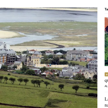
Ta
q
AL
L
n