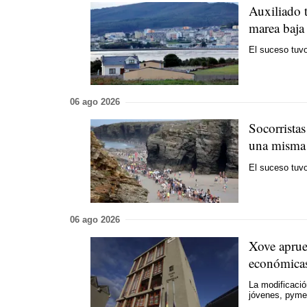
Auxiliado t
marea baja 
El suceso tuvo
06 ago 2026
Socorrista
una misma 
El suceso tuvo
06 ago 2026
Xove aprueb
económica
La modificació
jóvenes, pyme