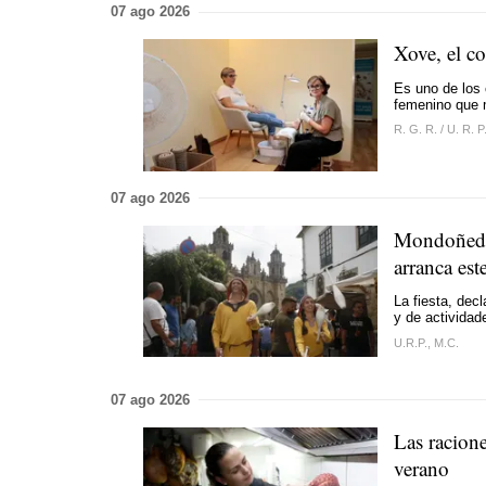
07 ago 2026
Xove, el c
Es uno de los
femenino que 
R. G. R.
/
U. R. P
07 ago 2026
Mondoñedo 
arranca est
La fiesta, decl
y de actividad
U.R.P., M.C.
07 ago 2026
Las racione
verano