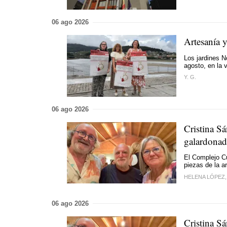
06 ago 2026
Artesanía y
Los jardines N
agosto, en la v
Y. G.
06 ago 2026
Cristina S
galardonad
El Complejo Cu
piezas de la ar
HELENA LÓPEZ,
06 ago 2026
Cristina S