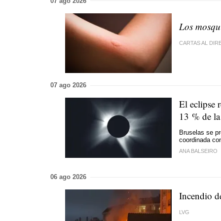
07 ago 2026
Los mosqui
CARTAS AL DI
07 ago 2026
El eclipse 
13 % de la 
Bruselas se pr
coordinada co
ANA BALSEIRO
06 ago 2026
Incendio d
LVG