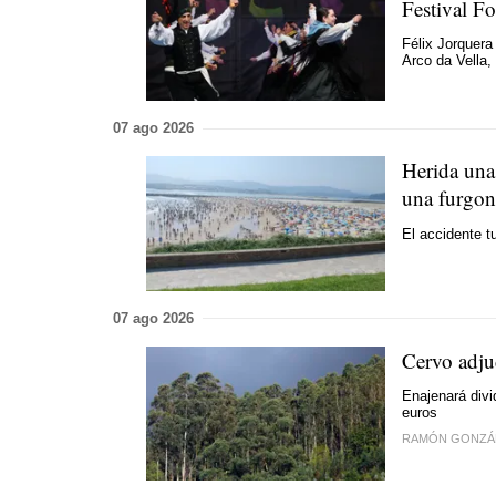
Festival Fo
Félix Jorquera
Arco da Vella, 
07 ago 2026
Herida una 
una furgon
El accidente t
07 ago 2026
Cervo adjud
Enajenará divi
euros
RAMÓN GONZÁ