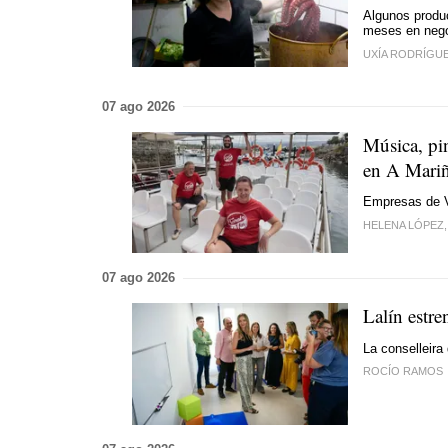
Algunos produc
meses en nego
UXÍA RODRÍGUEZ
07 ago 2026
Música, pi
en A Mari
Empresas de Vi
HELENA LÓPEZ,
07 ago 2026
Lalín estr
La conselleira 
ROCÍO RAMOS