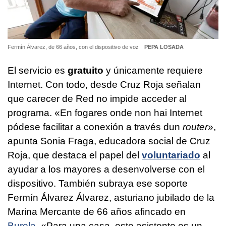
Fermín Álvarez, de 66 años, con el dispositivo de voz
PEPA LOSADA
El servicio es
gratuito
y únicamente requiere
Internet. Con todo, desde Cruz Roja señalan
que carecer de Red no impide acceder al
programa. «
En fogares onde non hai Internet
pódese facilitar a conexión a través dun
router
»,
apunta Sonia Fraga, educadora social de Cruz
Roja, que destaca el papel del
voluntariado
al
ayudar a los mayores a desenvolverse con el
dispositivo. También subraya ese soporte
Fermín Álvarez Álvarez, asturiano jubilado de la
Marina Mercante de 66 años afincado en
Burela
. «Para una casa, este asistente es un