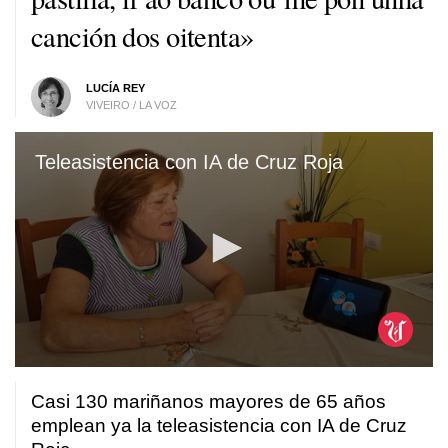
canción dos oitenta»
LUCÍA REY
VIVEIRO / LA VOZ
Teleasistencia con IA de Cruz Roja
0
seconds
Casi 130 mariñanos mayores de 65 años
of
1
emplean ya la teleasistencia con IA de Cruz
minute,