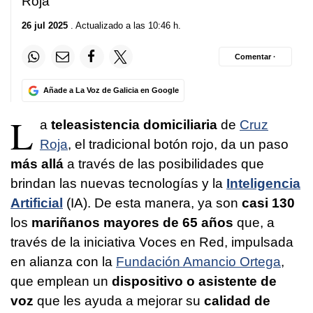
Roja
13
seconds
26 jul 2025
. Actualizado a las 10:46 h.
Comentar ·
Añade a La Voz de Galicia en Google
L
a
teleasistencia domiciliaria
de
Cruz
Roja
, el tradicional botón rojo, da un paso
más allá
a través de las posibilidades que
brindan las nuevas tecnologías y la
Inteligencia
Artificial
(IA). De esta manera, ya son
casi 130
los
mariñanos mayores de 65 años
que, a
través de la iniciativa Voces en Red, impulsada
en alianza con la
Fundación Amancio Ortega
,
que emplean un
dispositivo o asistente de
voz
que les ayuda a mejorar su
calidad de