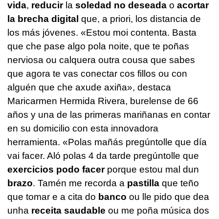
vida
,
reducir
la
soledad no deseada
o
acortar
la brecha digital
que, a priori, los distancia de
los más jóvenes. «
Estou moi contenta. Basta
que che pase algo pola noite, que te poñas
nerviosa ou calquera outra cousa que sabes
que agora te vas conectar cos fillos ou con
alguén que che axude axiña
», destaca
Maricarmen Hermida Rivera, burelense de 66
años y una de las primeras mariñanas en contar
en su domicilio con esta innovadora
herramienta. «
Polas mañás pregúntolle que día
vai facer. Aló polas 4 da tarde pregúntolle que
exercicios podo facer
porque estou mal dun
brazo
. Tamén me recorda a
pastilla
que teño
que tomar e a cita do
banco
ou lle pido que dea
unha
receita saudable
ou me poña música dos