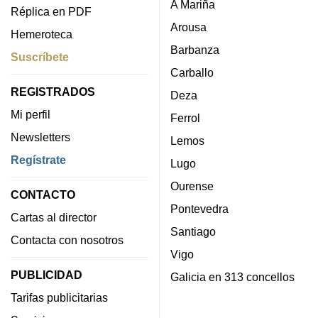
A Mariña
Réplica en PDF
Arousa
Hemeroteca
Barbanza
Suscríbete
Carballo
REGISTRADOS
Deza
Mi perfil
Ferrol
Newsletters
Lemos
Regístrate
Lugo
Ourense
CONTACTO
Pontevedra
Cartas al director
Santiago
Contacta con nosotros
Vigo
PUBLICIDAD
Galicia en 313 concellos
Tarifas publicitarias