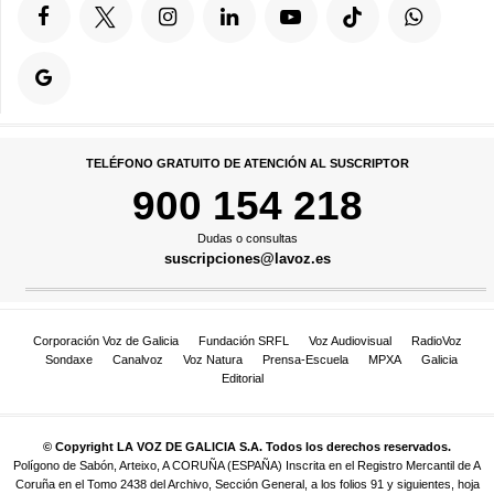
TELÉFONO GRATUITO DE ATENCIÓN AL SUSCRIPTOR
900 154 218
Dudas o consultas
suscripciones@lavoz.es
Corporación Voz de Galicia
Fundación SRFL
Voz Audiovisual
RadioVoz
Sondaxe
Canalvoz
Voz Natura
Prensa-Escuela
MPXA
Galicia
Editorial
© Copyright LA VOZ DE GALICIA S.A. Todos los derechos reservados.
Polígono de Sabón, Arteixo, A CORUÑA (ESPAÑA) Inscrita en el Registro Mercantil de A
Coruña en el Tomo 2438 del Archivo, Sección General, a los folios 91 y siguientes, hoja