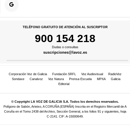
TELÉFONO GRATUITO DE ATENCIÓN AL SUSCRIPTOR
900 154 218
Dudas o consultas
suscripciones@lavoz.es
Corporación Voz de Galicia
Fundación SRFL
Voz Audiovisual
RadioVoz
Sondaxe
Canalvoz
Voz Natura
Prensa-Escuela
MPXA
Galicia
Editorial
© Copyright LA VOZ DE GALICIA S.A. Todos los derechos reservados.
Polígono de Sabón, Arteixo, A CORUÑA (ESPAÑA) Inscrita en el Registro Mercantil de A
Coruña en el Tomo 2438 del Archivo, Sección General, a los folios 91 y siguientes, hoja
C-2141. CIF: A-15000649.