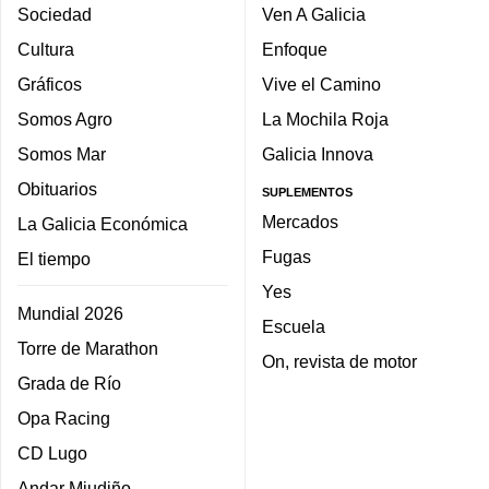
Sociedad
Ven A Galicia
Cultura
Enfoque
Gráficos
Vive el Camino
Somos Agro
La Mochila Roja
Somos Mar
Galicia Innova
Obituarios
SUPLEMENTOS
Mercados
La Galicia Económica
Fugas
El tiempo
Yes
Mundial 2026
Escuela
Torre de Marathon
On, revista de motor
Grada de Río
Opa Racing
CD Lugo
Andar Miudiño