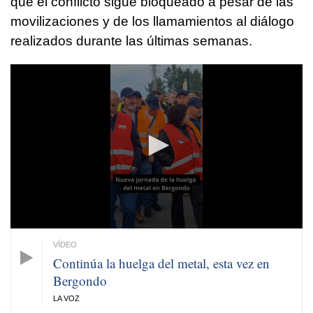
que el conflicto sigue bloqueado a pesar de las
movilizaciones y de los llamamientos al diálogo
realizados durante las últimas semanas.
0
seconds
of
1
minute,
27
seconds
Continúa la huelga del metal, esta vez en
Bergondo
LA VOZ