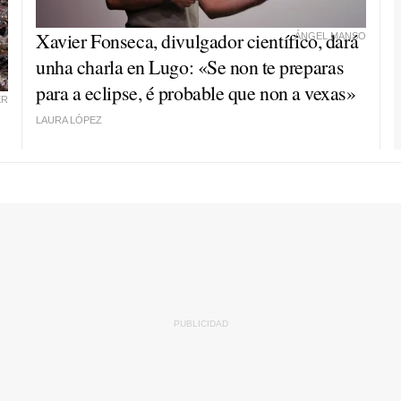
Xavier Fonseca, divulgador científico, dará
ÁNGEL MANSO
unha charla en Lugo: «Se non te preparas
para a eclipse, é probable que non a vexas»
ER
LAURA LÓPEZ