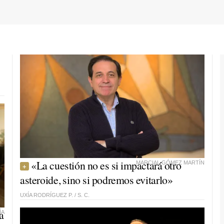
«La cuestión no es si impactará otro
MARCIAL GÓMEZ MARTÍN
asteroide, sino si podremos evitarlo»
UXÍA RODRÍGUEZ P. /
S. C.
a
ÍA