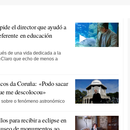
ide el director que ayudó a
eferente en educación
pués de una vida dedicada a la
: «Claro que echo de menos a
icos da Coruña: «Podo sacar
 que me descolocou»
s sobre o fenómeno astronómico
os para recibir a eclipse en
n museo de monumentos ao