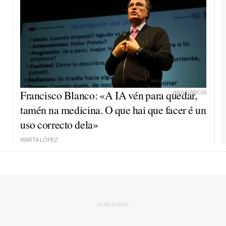
Francisco Blanco: «A IA vén para quedar,
ANA GARCÍA
tamén na medicina. O que hai que facer é un
uso correcto dela»
MARTA LÓPEZ