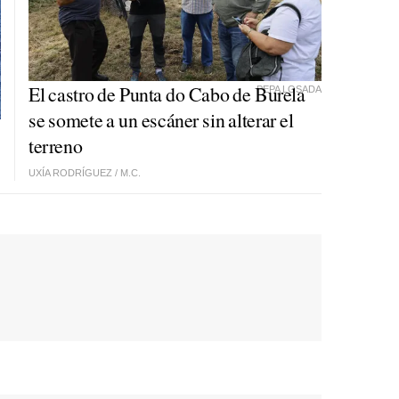
El castro de Punta do Cabo de Burela
PEPA LOSADA
se somete a un escáner sin alterar el
terreno
UXÍA RODRÍGUEZ
/
M.C.