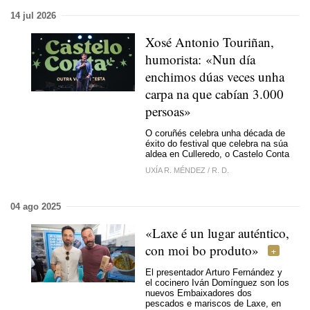
14 jul 2026
Xosé Antonio Touriñan,
humorista: «Nun día
enchimos dúas veces unha
carpa na que cabían 3.000
persoas»
O coruñés celebra unha década de
éxito do festival que celebra na súa
aldea en Culleredo, o Castelo Conta
UXÍA R. MÉNDEZ
/
R. D.
04 ago 2025
«Laxe é un lugar auténtico,
con moi bo produto»
El presentador Arturo Fernández y
el cocinero Iván Domínguez son los
nuevos
Embaixadores dos
pescados e mariscos de Laxe
, en