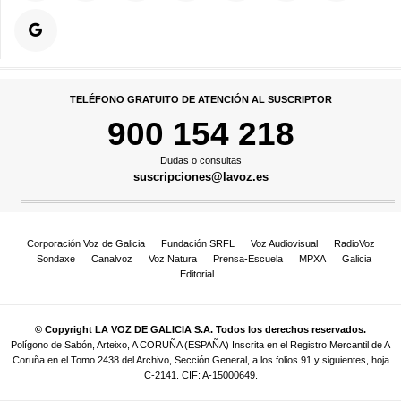
TELÉFONO GRATUITO DE ATENCIÓN AL SUSCRIPTOR
900 154 218
Dudas o consultas
suscripciones@lavoz.es
Corporación Voz de Galicia
Fundación SRFL
Voz Audiovisual
RadioVoz
Sondaxe
Canalvoz
Voz Natura
Prensa-Escuela
MPXA
Galicia
Editorial
© Copyright LA VOZ DE GALICIA S.A. Todos los derechos reservados.
Polígono de Sabón, Arteixo, A CORUÑA (ESPAÑA) Inscrita en el Registro Mercantil de A
Coruña en el Tomo 2438 del Archivo, Sección General, a los folios 91 y siguientes, hoja
C-2141. CIF: A-15000649.