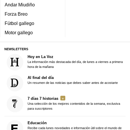
Andar Miudiño
Forza Breo
Fútbol gallego
Motor gallego
NEWSLETTERS
Hoy en La Voz
La información más destacada del día, de lunes a viernes a primera
hora de la mañana
Al final del día
Un resumen de las noticias que debes saber antes de acostarte
7 días 7 historias
Una selección de los mejores contenidos de la semana, exclusiva
para suscriptores
Educación
Recibe cada lunes novedades e información útil sobre el mundo de