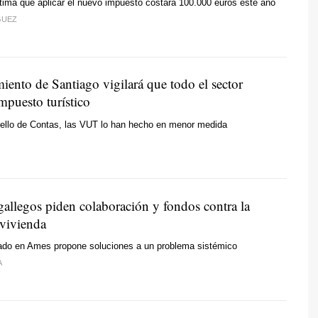
tima que aplicar el nuevo impuesto costará 100.000 euros este año
GUEZ
iento de Santiago vigilará que todo el sector
impuesto turístico
ello de Contas, las VUT lo han hecho en menor medida
gallegos piden colaboración y fondos contra la
a vivienda
rado en Ames propone soluciones a un problema sistémico
A