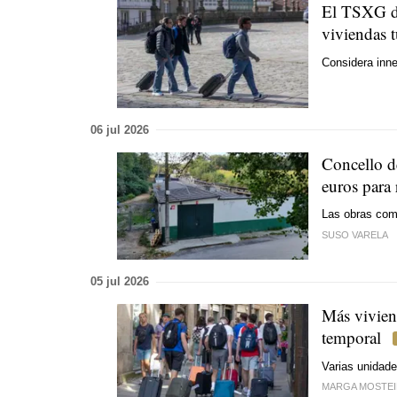
El TSXG da
viviendas t
Considera inne
06 jul 2026
Concello d
euros para 
Las obras come
SUSO VARELA
05 jul 2026
Más viviend
temporal
Varias unidade
MARGA MOSTE