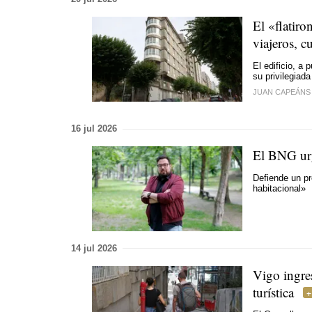
El «flatir
viajeros, 
El edificio, a
su privilegiad
JUAN CAPEÁNS
16 jul 2026
El BNG urg
Defiende un p
habitacional»
14 jul 2026
Vigo ingres
turística