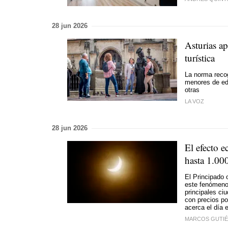
28 jun 2026
Asturias ap
turística
La norma recog
menores de eda
otras
LA VOZ
28 jun 2026
El efecto e
hasta 1.000
El Principado 
este fenómeno, 
principales ci
con precios p
acerca el día e
MARCOS GUTI