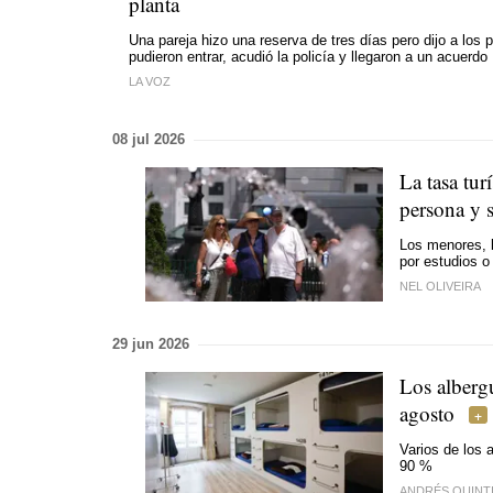
planta
Una pareja hizo una reserva de tres días pero dijo a los p
pudieron entrar, acudió la policía y llegaron a un acuerdo
LA VOZ
08 jul 2026
La tasa tur
persona y s
Los menores, l
por estudios o
NEL OLIVEIRA
29 jun 2026
Los albergu
agosto
Varios de los 
90 %
ANDRÉS QUINT