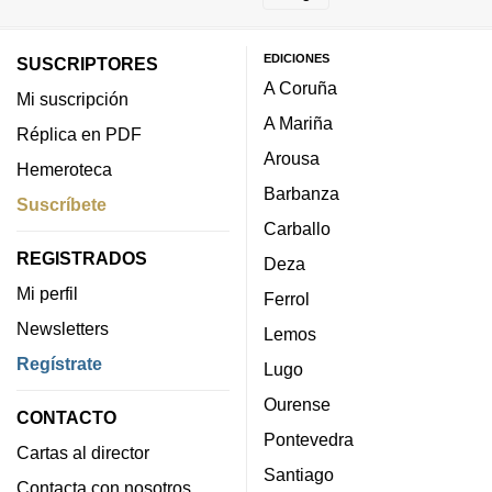
EDICIONES
SUSCRIPTORES
A Coruña
Mi suscripción
A Mariña
Réplica en PDF
Arousa
Hemeroteca
Barbanza
Suscríbete
Carballo
REGISTRADOS
Deza
Mi perfil
Ferrol
Newsletters
Lemos
Regístrate
Lugo
Ourense
CONTACTO
Pontevedra
Cartas al director
Santiago
Contacta con nosotros