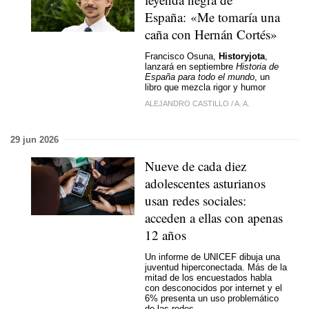
España: «Me tomaría una
caña con Hernán Cortés»
Francisco Osuna,
Historyjota
,
lanzará en septiembre
Historia de
España para todo el mundo
, un
libro que mezcla rigor y humor
ALEJANDRO CASTILLO
/
A. A.
29 jun 2026
Nueve de cada diez
adolescentes asturianos
usan redes sociales:
acceden a ellas con apenas
12 años
Un informe de UNICEF dibuja una
juventud hiperconectada. Más de la
mitad de los encuestados habla
con desconocidos por internet y el
6% presenta un uso problemático
de las redes