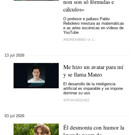
non son só fórmulas e
cálculos»
O profesor e pallaso Pablo
Reboleiro mestura as matemáticas
e
as artes escénicas en vídeos de
YouTube
ANDREA ABAD
/
A. L.
13 jul 2026
Me hizo un avatar para mí
y se llama Mateo
El desarrollo de la inteligencia
artificial es imparable y se impone
dominar su uso
SOFIA VÁZQUEZ
03 jul 2026
Él desmonta con humor la
leyenda negra de