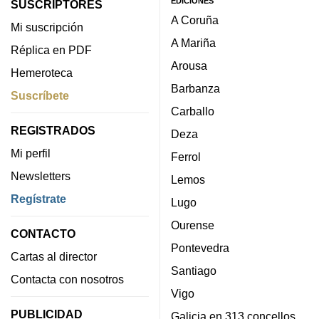
EDICIONES
SUSCRIPTORES
A Coruña
Mi suscripción
A Mariña
Réplica en PDF
Arousa
Hemeroteca
Barbanza
Suscríbete
Carballo
REGISTRADOS
Deza
Mi perfil
Ferrol
Newsletters
Lemos
Regístrate
Lugo
Ourense
CONTACTO
Pontevedra
Cartas al director
Santiago
Contacta con nosotros
Vigo
PUBLICIDAD
Galicia en 313 concellos