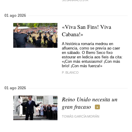
SUSANA ACOSTA
01 ago 2026
«Viva San Fins! Viva
Cabana!»
A histórica romaría medrou en
afluencia, como se prevía ao caer
en sábado. O Berro Seco fixo
estourar en ledicia aos fieis da cita:
«¡Con más entusiasmo! ¡Con más
brío! ¡Con más fuerza!»
P. BLANCO
01 ago 2026
Reino Unido necesita un
gran fracaso
TOMÁS GARCÍA MORÁN