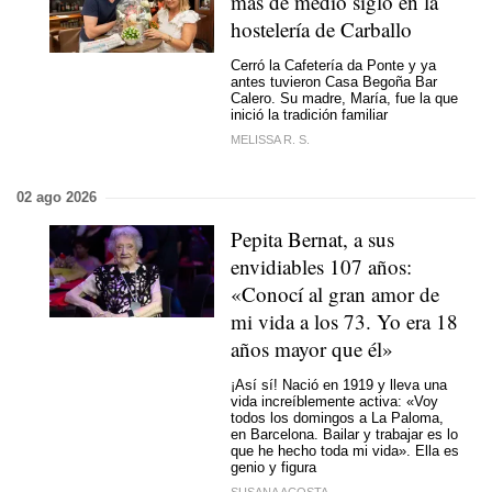
más de medio siglo en la
hostelería de Carballo
Cerró la Cafetería da Ponte y ya
antes tuvieron Casa Begoña Bar
Calero. Su madre, María, fue la que
inició la tradición familiar
MELISSA R. S.
02 ago 2026
Pepita Bernat, a sus
envidiables 107 años:
«Conocí al gran amor de
mi vida a los 73. Yo era 18
años mayor que él»
¡Así sí! Nació en 1919 y lleva una
vida increíblemente activa: «Voy
todos los domingos a La Paloma,
en Barcelona. Bailar y trabajar es lo
que he hecho toda mi vida». Ella es
genio y figura