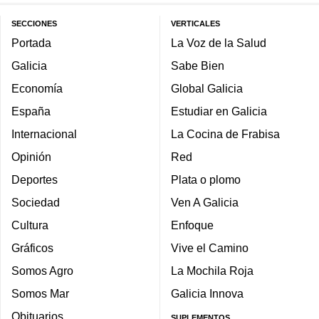
SECCIONES
VERTICALES
Portada
La Voz de la Salud
Galicia
Sabe Bien
Economía
Global Galicia
España
Estudiar en Galicia
Internacional
La Cocina de Frabisa
Opinión
Red
Deportes
Plata o plomo
Sociedad
Ven A Galicia
Cultura
Enfoque
Gráficos
Vive el Camino
Somos Agro
La Mochila Roja
Somos Mar
Galicia Innova
Obituarios
SUPLEMENTOS