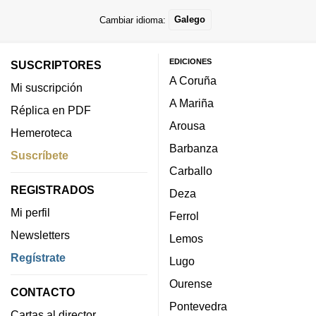
Cambiar idioma:
Galego
EDICIONES
SUSCRIPTORES
A Coruña
Mi suscripción
A Mariña
Réplica en PDF
Arousa
Hemeroteca
Barbanza
Suscríbete
Carballo
REGISTRADOS
Deza
Mi perfil
Ferrol
Newsletters
Lemos
Regístrate
Lugo
Ourense
CONTACTO
Pontevedra
Cartas al director