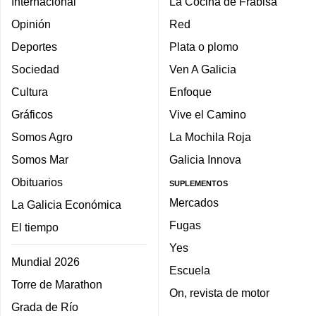
Internacional
La Cocina de Frabisa
Opinión
Red
Deportes
Plata o plomo
Sociedad
Ven A Galicia
Cultura
Enfoque
Gráficos
Vive el Camino
Somos Agro
La Mochila Roja
Somos Mar
Galicia Innova
Obituarios
SUPLEMENTOS
Mercados
La Galicia Económica
Fugas
El tiempo
Yes
Mundial 2026
Escuela
Torre de Marathon
On, revista de motor
Grada de Río