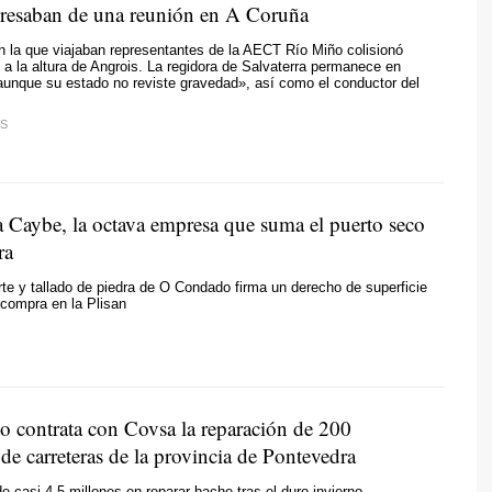
resaban de una reunión en A Coruña
n la que viajaban representantes de la AECT Río Miño colisionó
a la altura de Angrois. La regidora de Salvaterra permanece en
unque su estado no reviste gravedad», así como el conductor del
S
 Caybe, la octava empresa que suma el puerto seco
ra
rte y tallado de piedra de O Condado firma un derecho de superficie
compra en la Plisan
o contrata con Covsa la reparación de 200
de carreteras de la provincia de Pontevedra
de casi 4,5 millones en reparar bache tras el duro invierno