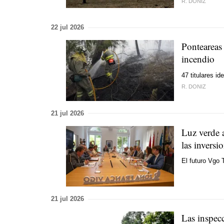
R. DONIZ
22 jul 2026
Ponteareas
incendio
47 titulares id
R. DONIZ
21 jul 2026
Luz verde 
las inversi
El futuro Vgo 
21 jul 2026
Las inspecc