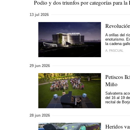
Podio y dos triunfos por categorías para la
13 jul 2026
Revolución 
A orillas del 
enoturismo. En
la cadena gal
A. PASCUAL
29 jun 2026
Petiscos Ik
Miño
Salvaterra aco
del 16 al 19 d
recital de Bo
28 jun 2026
Heridos var