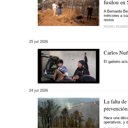
fusilou en 
A Bernardo Ber
mércores a súa
restos
PEDRO RODRÍ
25 jul 2026
Carlos Nuñ
El gaiteiro act
24 jul 2026
La falta d
prevención
Hace una déca
operativos, y 