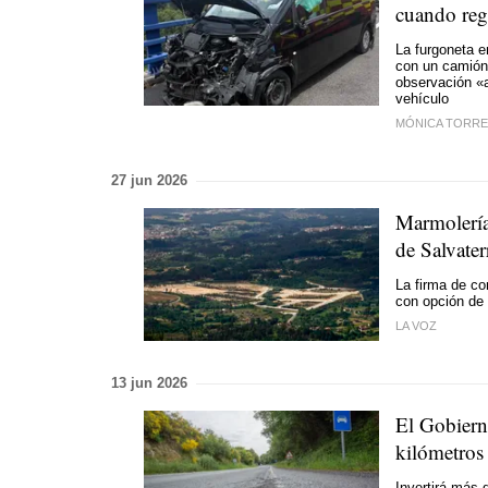
cuando reg
La furgoneta e
con un camión 
observación «a
vehículo
MÓNICA TORRE
27 jun 2026
Marmolería
de Salvater
La firma de co
con opción de 
LA VOZ
13 jun 2026
El Gobiern
kilómetros 
Invertirá más 