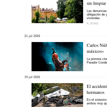
sin limpiar
Las denuncias 
obligación de 
viviendas
R. DONIZ
21 jul 2026
Carlos Núñ
máxicos»
La primera cit
Parador Cond
19 jul 2026
El accident
hermanos
En el siniestr
ambos muy que