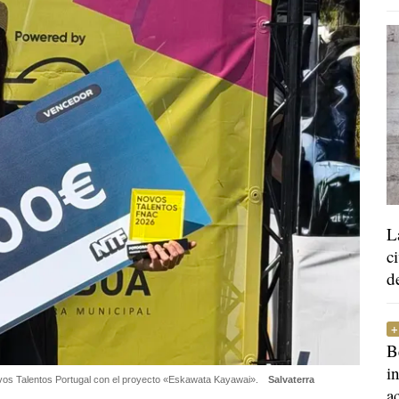
L
c
d
B
i
ovos Talentos Portugal con el proyecto «Eskawata Kayawai».
Salvaterra
a