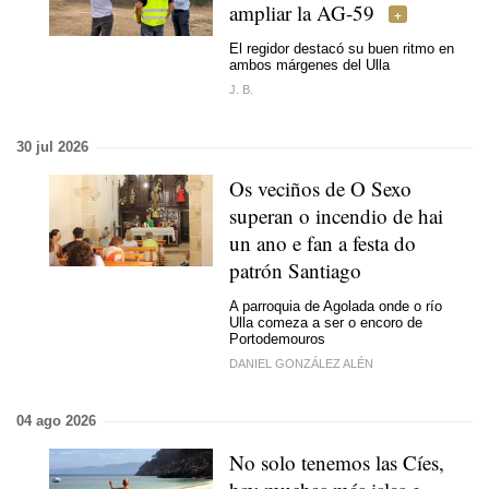
ampliar la AG-59
El regidor destacó su buen ritmo en
ambos márgenes del Ulla
J. B.
30 jul 2026
Os veciños de O Sexo
superan o incendio de hai
un ano e fan a festa do
patrón Santiago
A parroquia de Agolada onde o río
Ulla comeza a ser o encoro de
Portodemouros
DANIEL GONZÁLEZ ALÉN
04 ago 2026
No solo tenemos las Cíes,