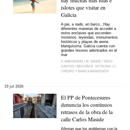
hay muchas más islas e
islotes que visitar en
Galicia
A pie, a nado, en barco...Hay
diferentes maneras de acceder a
estos enclaves que esconden
misterios, leyendas, monumentos
históricos y playas de arena
blanquísima. Galicia cuenta con
grandes tesoros adentrados en el
mar
X. AMEIXEIRAS
/
M. SANDE
/
YAGO
GANTES
/
BEGOÑA R. SOTELINO
/
C.
CRESPO Y BIANCA BASDEDIÓS
19 jul 2026
El PP de Pontecesures
denuncia los continuos
retrasos de la obra de la
calle Carlos Maside
Afirman que los problemas con la