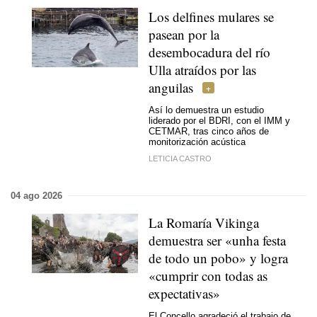
Los delfines mulares se
pasean por la
desembocadura del río
Ulla atraídos por las
anguilas
Así lo demuestra un estudio
liderado por el BDRI, con el IMM y
CETMAR, tras cinco años de
monitorización acústica
LETICIA CASTRO
04 ago 2026
La Romaría Vikinga
demuestra ser «
unha festa
de todo un pobo
» y logra
«
cumprir con todas as
expectativas
»
El Concello agradeció el trabajo de