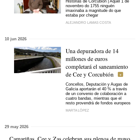
Historias de Corcubión | Aquel 1 de
novembro do 1755 ninguén
imaxinaba a magnitude do que
estaba por chegar
ALEJANDRO LAMAS COSTA
10 jun 2026
Una depuradora de 14
millones de euros
completará el saneamiento
de Cee y Corcubión
Concellos, Deputación y Augas de
Galicia aportarán el 40 % a través
de un convenio de colaboración a
cuatro bandas, mientras que el
resto provendrá de fondos europeos
MARTA LÓPEZ
29 may 2026
Camariñas, Cee y Zas celebran sus plenos de mayo