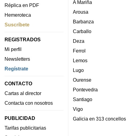
A Mariña
Réplica en PDF
Arousa
Hemeroteca
Barbanza
Suscríbete
Carballo
REGISTRADOS
Deza
Mi perfil
Ferrol
Newsletters
Lemos
Regístrate
Lugo
Ourense
CONTACTO
Pontevedra
Cartas al director
Santiago
Contacta con nosotros
Vigo
PUBLICIDAD
Galicia en 313 concellos
Tarifas publicitarias