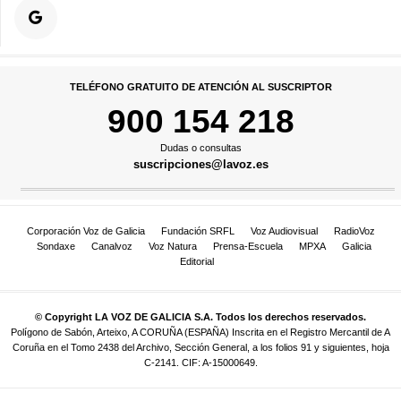
TELÉFONO GRATUITO DE ATENCIÓN AL SUSCRIPTOR
900 154 218
Dudas o consultas
suscripciones@lavoz.es
Corporación Voz de Galicia
Fundación SRFL
Voz Audiovisual
RadioVoz
Sondaxe
Canalvoz
Voz Natura
Prensa-Escuela
MPXA
Galicia
Editorial
© Copyright LA VOZ DE GALICIA S.A. Todos los derechos reservados.
Polígono de Sabón, Arteixo, A CORUÑA (ESPAÑA) Inscrita en el Registro Mercantil de A
Coruña en el Tomo 2438 del Archivo, Sección General, a los folios 91 y siguientes, hoja
C-2141. CIF: A-15000649.