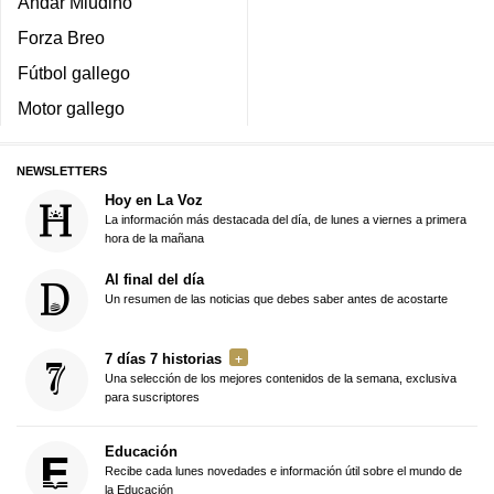
Andar Miudiño
Forza Breo
Fútbol gallego
Motor gallego
NEWSLETTERS
Hoy en La Voz
La información más destacada del día, de lunes a viernes a primera
hora de la mañana
Al final del día
Un resumen de las noticias que debes saber antes de acostarte
7 días 7 historias
Una selección de los mejores contenidos de la semana, exclusiva
para suscriptores
Educación
Recibe cada lunes novedades e información útil sobre el mundo de
la Educación