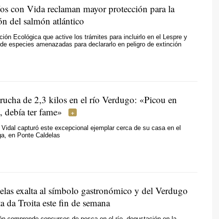
 con Vida reclaman mayor protección para la
ón del salmón atlántico
ción Ecológica que active los trámites para incluirlo en el Lespre y
 de especies amenazadas para declararlo en peligro de extinción
rucha de 2,3 kilos en el río Verdugo:
«Picou
en
, debía ter fame»
Vidal capturó este excepcional ejemplar cerca de su casa en el
ga, en Ponte Caldelas
elas exalta al símbolo gastronómico y del Verdugo
a da Troita este fin de semana
ón comprende concursos de pesca en el río, degustación en la