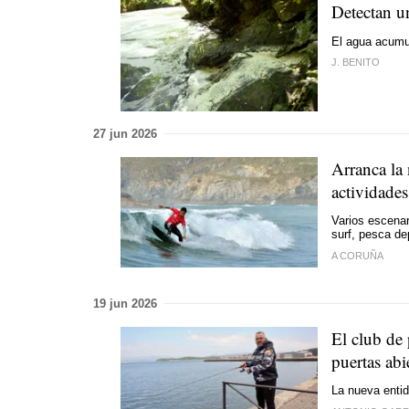
Detectan un
El agua acumu
J. BENITO
27 jun 2026
Arranca la
actividades
Varios escenar
surf, pesca de
A CORUÑA
19 jun 2026
El club de
puertas abi
La nueva entid