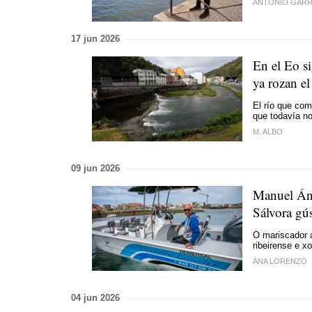
ANTONIO GARR
17 jun 2026
En el Eo s
ya rozan e
El río que com
que todavía no
M. ALBO
09 jun 2026
Manuel Áng
Sálvora gús
O mariscador 
ribeirense e x
ANA LORENZO
04 jun 2026