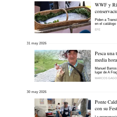
WWF y Ríos
conservaci
Piden a Transi
en el catálogo
EFE
31 may 2026
Pesca una t
media hora
Manuel Barros 
lugar de A Fra
MARCOS GAGO
30 may 2026
Ponte Cald
con su Fest
La programaci