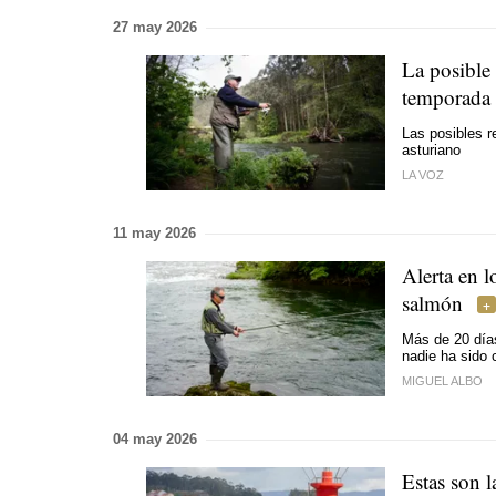
27 may 2026
La posible 
temporada 
Las posibles r
asturiano
LA VOZ
11 may 2026
Alerta en l
salmón
Más de 20 días
nadie ha sido 
MIGUEL ALBO
04 may 2026
Estas son l