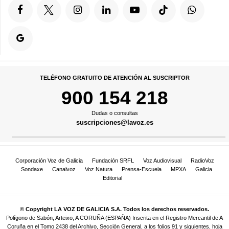
TELÉFONO GRATUITO DE ATENCIÓN AL SUSCRIPTOR
900 154 218
Dudas o consultas
suscripciones@lavoz.es
Corporación Voz de Galicia
Fundación SRFL
Voz Audiovisual
RadioVoz
Sondaxe
Canalvoz
Voz Natura
Prensa-Escuela
MPXA
Galicia
Editorial
© Copyright LA VOZ DE GALICIA S.A. Todos los derechos reservados.
Polígono de Sabón, Arteixo, A CORUÑA (ESPAÑA) Inscrita en el Registro Mercantil de A
Coruña en el Tomo 2438 del Archivo, Sección General, a los folios 91 y siguientes, hoja