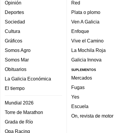
Opinión
Red
Deportes
Plata o plomo
Sociedad
Ven A Galicia
Cultura
Enfoque
Gráficos
Vive el Camino
Somos Agro
La Mochila Roja
Somos Mar
Galicia Innova
Obituarios
SUPLEMENTOS
Mercados
La Galicia Económica
Fugas
El tiempo
Yes
Mundial 2026
Escuela
Torre de Marathon
On, revista de motor
Grada de Río
Opa Racing