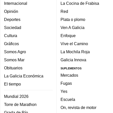
Internacional
La Cocina de Frabisa
Opinión
Red
Deportes
Plata o plomo
Sociedad
Ven A Galicia
Cultura
Enfoque
Gráficos
Vive el Camino
Somos Agro
La Mochila Roja
Somos Mar
Galicia Innova
Obituarios
SUPLEMENTOS
Mercados
La Galicia Económica
Fugas
El tiempo
Yes
Mundial 2026
Escuela
Torre de Marathon
On, revista de motor
Grada de Río