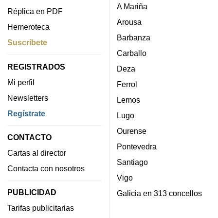
A Mariña
Réplica en PDF
Arousa
Hemeroteca
Barbanza
Suscríbete
Carballo
REGISTRADOS
Deza
Mi perfil
Ferrol
Newsletters
Lemos
Regístrate
Lugo
Ourense
CONTACTO
Pontevedra
Cartas al director
Santiago
Contacta con nosotros
Vigo
PUBLICIDAD
Galicia en 313 concellos
Tarifas publicitarias