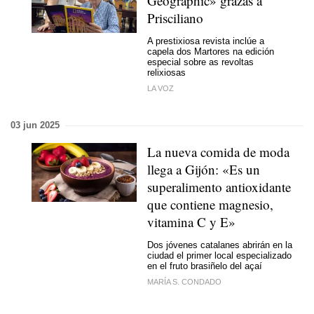
Geographic» grazas a
Prisciliano
A prestixiosa revista inclúe a
capela dos Martores na edición
especial sobre as revoltas
relixiosas
LA VOZ
03 jun 2025
La nueva comida de moda
llega a Gijón: «Es un
superalimento antioxidante
que contiene magnesio,
vitamina C y E»
Dos jóvenes catalanes abrirán en la
ciudad el primer local especializado
en el fruto brasiñelo del açaí
MARÍA S. CONDADO