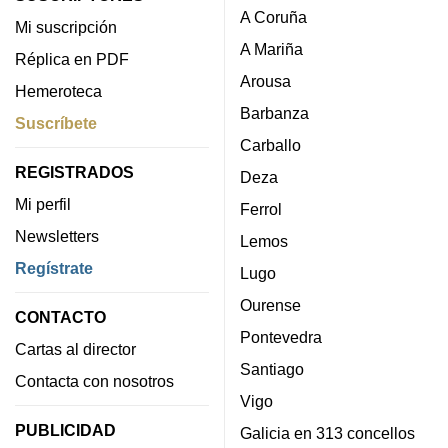
A Coruña
Mi suscripción
A Mariña
Réplica en PDF
Arousa
Hemeroteca
Barbanza
Suscríbete
Carballo
REGISTRADOS
Deza
Mi perfil
Ferrol
Newsletters
Lemos
Regístrate
Lugo
Ourense
CONTACTO
Pontevedra
Cartas al director
Santiago
Contacta con nosotros
Vigo
PUBLICIDAD
Galicia en 313 concellos