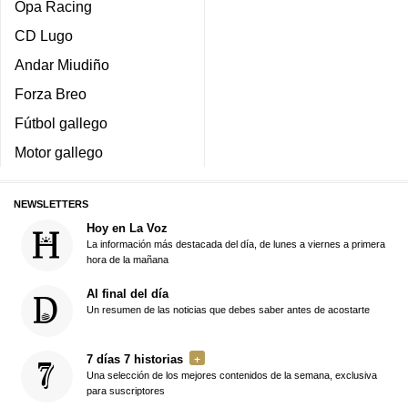
Opa Racing
CD Lugo
Andar Miudiño
Forza Breo
Fútbol gallego
Motor gallego
NEWSLETTERS
Hoy en La Voz
La información más destacada del día, de lunes a viernes a primera
hora de la mañana
Al final del día
Un resumen de las noticias que debes saber antes de acostarte
7 días 7 historias
Una selección de los mejores contenidos de la semana, exclusiva
para suscriptores