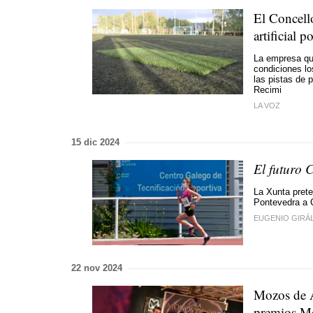
El Concell
artificial 
La empresa que
condiciones lo
las pistas de p
Recimi
LA VOZ
15 dic 2024
El futuro 
La Xunta prete
Pontevedra a C
EUGENIO GIRÁ
22 nov 2024
Mozos de A
premios M