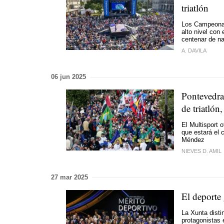
triatlón
Los Campeonato
alto nivel con
centenar de n
A. DAVILA
06 jun 2025
Pontevedra
de triatlón
El Multisport 
que estará el 
Méndez
NIEVES D. AMIL
27 mar 2025
El deporte 
La Xunta disti
protagonistas 