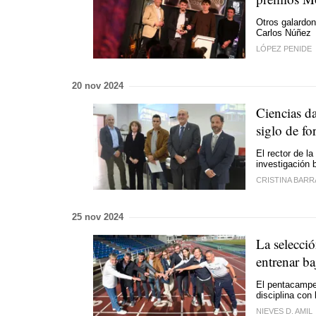
Otros galardon
Carlos Núñez
LÓPEZ PENIDE
20 nov 2024
Ciencias d
siglo de f
El rector de l
investigación 
CRISTINA BARR
25 nov 2024
La selecció
entrenar b
El pentacampe
disciplina con
NIEVES D. AMIL