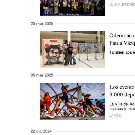
LUIS M. RODRÍ
25 mar 2025
Odeón acog
Paula Váz
También apare
05 mar 2025
Los eventos
3.000 depor
La Villa del A
equipos y rele
LA VOZ
22 dic 2024