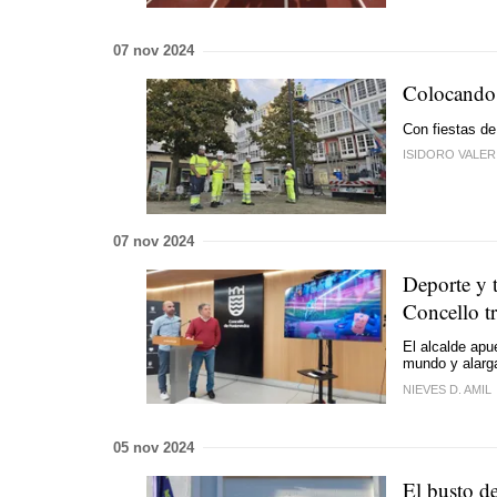
07 nov 2024
Colocando 
Con fiestas de
ISIDORO VALER
07 nov 2024
Deporte y t
Concello tr
El alcalde apu
mundo y alarga
NIEVES D. AMIL
05 nov 2024
El busto de