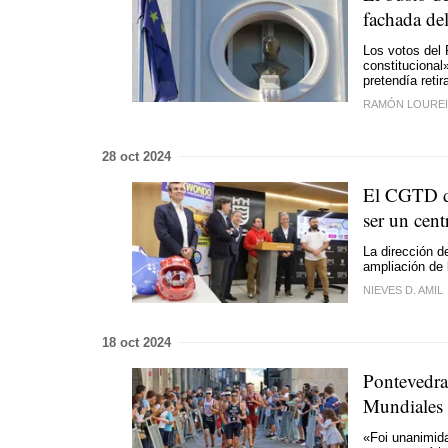
fachada de
Los votos del 
constitucional
pretendía reti
RAMÓN LOURE
28 oct 2024
El CGTD de
ser un cent
La dirección d
ampliación de 
NIEVES D. AMIL
18 oct 2024
Pontevedra 
Mundiales 
«Foi unanimida