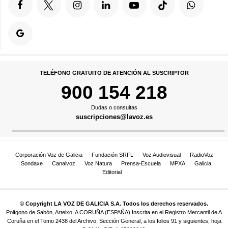
TELÉFONO GRATUITO DE ATENCIÓN AL SUSCRIPTOR
900 154 218
Dudas o consultas
suscripciones@lavoz.es
Corporación Voz de Galicia
Fundación SRFL
Voz Audiovisual
RadioVoz
Sondaxe
Canalvoz
Voz Natura
Prensa-Escuela
MPXA
Galicia
Editorial
© Copyright LA VOZ DE GALICIA S.A. Todos los derechos reservados.
Polígono de Sabón, Arteixo, A CORUÑA (ESPAÑA) Inscrita en el Registro Mercantil de A
Coruña en el Tomo 2438 del Archivo, Sección General, a los folios 91 y siguientes, hoja