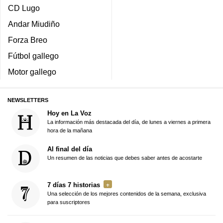
CD Lugo
Andar Miudiño
Forza Breo
Fútbol gallego
Motor gallego
NEWSLETTERS
Hoy en La Voz
La información más destacada del día, de lunes a viernes a primera
hora de la mañana
Al final del día
Un resumen de las noticias que debes saber antes de acostarte
7 días 7 historias
Una selección de los mejores contenidos de la semana, exclusiva
para suscriptores