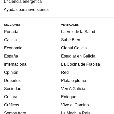
Eficiencia energética
Ayudas para inversiones
SECCIONES
VERTICALES
Portada
La Voz de la Salud
Galicia
Sabe Bien
Economía
Global Galicia
España
Estudiar en Galicia
Internacional
La Cocina de Frabisa
Opinión
Red
Deportes
Plata o plomo
Sociedad
Ven A Galicia
Cultura
Enfoque
Gráficos
Vive el Camino
Somos Agro
La Mochila Roja