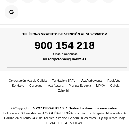
TELÉFONO GRATUITO DE ATENCIÓN AL SUSCRIPTOR
900 154 218
Dudas o consultas
suscripciones@lavoz.es
Corporación Voz de Galicia
Fundación SRFL
Voz Audiovisual
RadioVoz
Sondaxe
Canalvoz
Voz Natura
Prensa-Escuela
MPXA
Galicia
Editorial
© Copyright LA VOZ DE GALICIA S.A. Todos los derechos reservados.
Polígono de Sabón, Arteixo, A CORUÑA (ESPAÑA) Inscrita en el Registro Mercantil de A
Coruña en el Tomo 2438 del Archivo, Sección General, a los folios 91 y siguientes, hoja
C-2141. CIF: A-15000649.