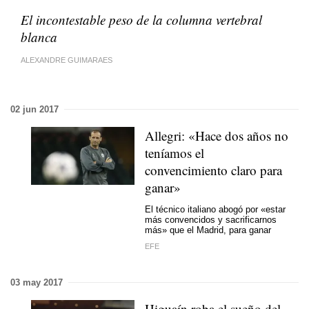
El incontestable peso de la columna vertebral
blanca
ALEXANDRE GUIMARAES
02 jun 2017
Allegri: «Hace dos años no
teníamos el
convencimiento claro para
ganar»
El técnico italiano abogó por «estar
más convencidos y sacrificarnos
más» que el Madrid, para ganar
EFE
03 may 2017
Higuaín roba el sueño del