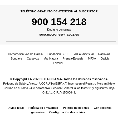
TELÉFONO GRATUITO DE ATENCIÓN AL SUSCRIPTOR
900 154 218
Dudas o consultas
suscripciones@lavoz.es
Corporación Voz de Galicia
Fundación SRFL
Voz Audiovisual
RadioVoz
Sondaxe
Canalvoz
Voz Natura
Prensa-Escuela
MPXA
Galicia
Editorial
© Copyright LA VOZ DE GALICIA S.A. Todos los derechos reservados.
Polígono de Sabón, Arteixo, A CORUÑA (ESPAÑA) Inscrita en el Registro Mercantil de A
Coruña en el Tomo 2438 del Archivo, Sección General, a los folios 91 y siguientes, hoja
C-2141. CIF: A-15000649.
Aviso legal
Política de privacidad
Política de cookies
Condiciones
generales
Configuración de cookies