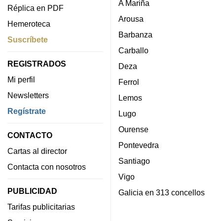
A Mariña
Réplica en PDF
Arousa
Hemeroteca
Barbanza
Suscríbete
Carballo
REGISTRADOS
Deza
Mi perfil
Ferrol
Newsletters
Lemos
Regístrate
Lugo
Ourense
CONTACTO
Pontevedra
Cartas al director
Santiago
Contacta con nosotros
Vigo
PUBLICIDAD
Galicia en 313 concellos
Tarifas publicitarias