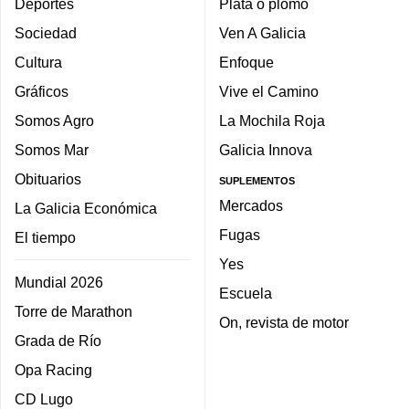
Deportes
Plata o plomo
Sociedad
Ven A Galicia
Cultura
Enfoque
Gráficos
Vive el Camino
Somos Agro
La Mochila Roja
Somos Mar
Galicia Innova
Obituarios
SUPLEMENTOS
Mercados
La Galicia Económica
Fugas
El tiempo
Yes
Mundial 2026
Escuela
Torre de Marathon
On, revista de motor
Grada de Río
Opa Racing
CD Lugo