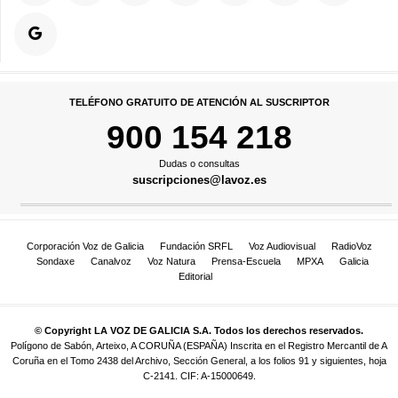
TELÉFONO GRATUITO DE ATENCIÓN AL SUSCRIPTOR
900 154 218
Dudas o consultas
suscripciones@lavoz.es
Corporación Voz de Galicia
Fundación SRFL
Voz Audiovisual
RadioVoz
Sondaxe
Canalvoz
Voz Natura
Prensa-Escuela
MPXA
Galicia
Editorial
© Copyright LA VOZ DE GALICIA S.A. Todos los derechos reservados.
Polígono de Sabón, Arteixo, A CORUÑA (ESPAÑA) Inscrita en el Registro Mercantil de A
Coruña en el Tomo 2438 del Archivo, Sección General, a los folios 91 y siguientes, hoja
C-2141. CIF: A-15000649.