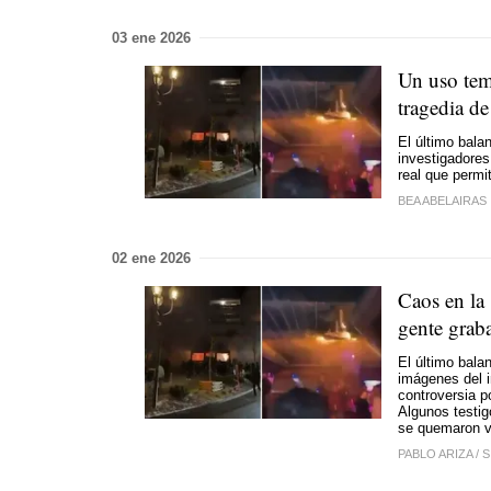
03 ene 2026
Un uso tem
tragedia d
El último bala
investigadores 
real que permi
BEA ABELAIRAS
02 ene 2026
Caos en la
gente grab
El último bala
imágenes del i
controversia p
Algunos testi
se quemaron v
PABLO ARIZA
/
S