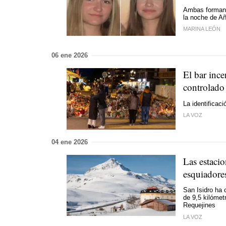
Ambas forman p
la noche de Añ
MARINA LEÓN
06 ene 2026
El bar ince
controlado
La identificaci
LA VOZ
04 ene 2026
Las estacio
esquiadore
San Isidro ha 
de 9,5 kilómet
Requejines
LA VOZ