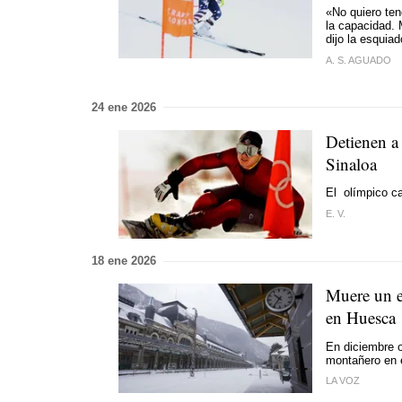
«No quiero ten
la capacidad. 
dijo la esquiad
A. S. AGUADO
24 ene 2026
Detienen a 
Sinaloa
El olímpico c
E. V.
18 ene 2026
Muere un e
en Huesca
En diciembre o
montañero en e
LA VOZ