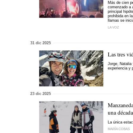
Más de cien pe
comenzado a ar
principal hipót
prohibida en l
llamas se inic
LA VOZ
31 dic 2025
Las tres vi
Jorge, Natalia
experiencia y 
23 dic 2025
Manzaneda 
una década
La única estac
MARÍA COBAS