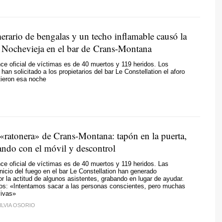
erario de bengalas y un techo inflamable causó la
e Nochevieja en el bar de Crans-Montana
nce oficial de víctimas es de 40 muertos y 119 heridos. Los
han solicitado a los propietarios del bar Le Constellation el aforo
tieron esa noche
 «ratonera» de Crans-Montana: tapón en la puerta,
ando con el móvil y descontrol
nce oficial de víctimas es de 40 muertos y 119 heridos. Las
nicio del fuego en el bar Le Constellation han generado
or la actitud de algunos asistentes, grabando en lugar de ayudar.
gos: «Intentamos sacar a las personas conscientes, pero muchas
ivas»
ILVIA OSORIO