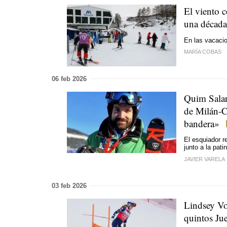
El viento 
una década
En las vacaci
MARÍA COBAS
06 feb 2026
Quim Salar
de Milán-C
bandera»
El esquiador r
junto a la pat
JAVIER VARELA
03 feb 2026
Lindsey Von
quintos Ju