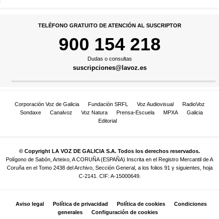
TELÉFONO GRATUITO DE ATENCIÓN AL SUSCRIPTOR
900 154 218
Dudas o consultas
suscripciones@lavoz.es
Corporación Voz de Galicia
Fundación SRFL
Voz Audiovisual
RadioVoz
Sondaxe
Canalvoz
Voz Natura
Prensa-Escuela
MPXA
Galicia
Editorial
© Copyright LA VOZ DE GALICIA S.A. Todos los derechos reservados.
Polígono de Sabón, Arteixo, A CORUÑA (ESPAÑA) Inscrita en el Registro Mercantil de A
Coruña en el Tomo 2438 del Archivo, Sección General, a los folios 91 y siguientes, hoja
C-2141. CIF: A-15000649.
Aviso legal
Política de privacidad
Política de cookies
Condiciones
generales
Configuración de cookies