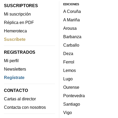
EDICIONES
SUSCRIPTORES
A Coruña
Mi suscripción
A Mariña
Réplica en PDF
Arousa
Hemeroteca
Barbanza
Suscríbete
Carballo
REGISTRADOS
Deza
Mi perfil
Ferrol
Newsletters
Lemos
Regístrate
Lugo
Ourense
CONTACTO
Pontevedra
Cartas al director
Santiago
Contacta con nosotros
Vigo