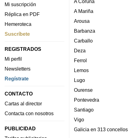
A Coruña
Mi suscripción
A Mariña
Réplica en PDF
Arousa
Hemeroteca
Barbanza
Suscríbete
Carballo
REGISTRADOS
Deza
Mi perfil
Ferrol
Newsletters
Lemos
Regístrate
Lugo
Ourense
CONTACTO
Pontevedra
Cartas al director
Santiago
Contacta con nosotros
Vigo
PUBLICIDAD
Galicia en 313 concellos