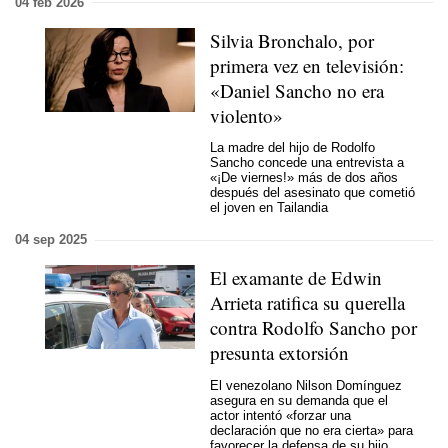
04 feb 2026
Silvia Bronchalo, por
primera vez en televisión:
«Daniel Sancho no era
violento»
La madre del hijo de Rodolfo
Sancho concede una entrevista a
«¡De viernes!» más de dos años
después del asesinato que cometió
el joven en Tailandia
04 sep 2025
El examante de Edwin
Arrieta ratifica su querella
contra Rodolfo Sancho por
presunta extorsión
El venezolano Nilson Domínguez
asegura en su demanda que el
actor intentó «forzar una
declaración que no era cierta» para
favorecer la defensa de su hijo