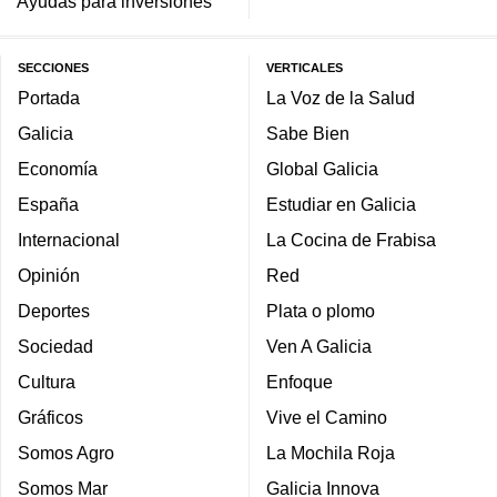
Ayudas para inversiones
SECCIONES
VERTICALES
Portada
La Voz de la Salud
Galicia
Sabe Bien
Economía
Global Galicia
España
Estudiar en Galicia
Internacional
La Cocina de Frabisa
Opinión
Red
Deportes
Plata o plomo
Sociedad
Ven A Galicia
Cultura
Enfoque
Gráficos
Vive el Camino
Somos Agro
La Mochila Roja
Somos Mar
Galicia Innova