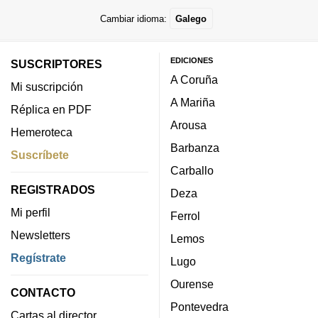
Cambiar idioma:
Galego
EDICIONES
SUSCRIPTORES
A Coruña
Mi suscripción
A Mariña
Réplica en PDF
Arousa
Hemeroteca
Barbanza
Suscríbete
Carballo
REGISTRADOS
Deza
Mi perfil
Ferrol
Newsletters
Lemos
Regístrate
Lugo
Ourense
CONTACTO
Pontevedra
Cartas al director