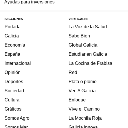
Ayudas para inversiones
SECCIONES
VERTICALES
Portada
La Voz de la Salud
Galicia
Sabe Bien
Economía
Global Galicia
España
Estudiar en Galicia
Internacional
La Cocina de Frabisa
Opinión
Red
Deportes
Plata o plomo
Sociedad
Ven A Galicia
Cultura
Enfoque
Gráficos
Vive el Camino
Somos Agro
La Mochila Roja
Somos Mar
Galicia Innova