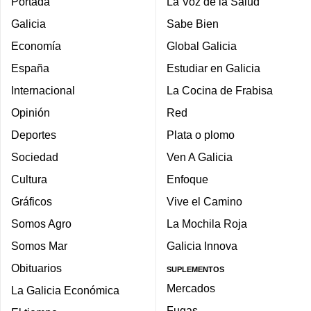
Portada
La Voz de la Salud
Galicia
Sabe Bien
Economía
Global Galicia
España
Estudiar en Galicia
Internacional
La Cocina de Frabisa
Opinión
Red
Deportes
Plata o plomo
Sociedad
Ven A Galicia
Cultura
Enfoque
Gráficos
Vive el Camino
Somos Agro
La Mochila Roja
Somos Mar
Galicia Innova
Obituarios
SUPLEMENTOS
Mercados
La Galicia Económica
Fugas