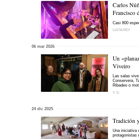
Carlos Núñe
Francisco 
Casi 800 espec
LUCÍA REY
06 mar 2026
Un «planazo
Viveiro
Las salas vive
Conservera, Ta
Ribadeo o mo
Y. G.
24 dic 2025
Tradición 
Una iniciativa
protagonistas 