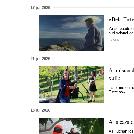
17 jul 2026
«Bela Fist
Ya se puede di
audiovisual de
LA VOZ
21 jul 2026
A música d
xullo
Este ano cúmp
Estrelas»
13 jul 2026
A la caza d
Así luchan los