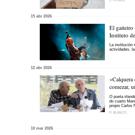
L. PENIDE
15 abr 2026
El gaiteir
Instituto d
La institución
actividades, l
12 abr 2026
«Calquera d
comezar, u
O poeta irlan
do cuarto Mare
propio Carlos
P. BLANCO
10 mar 2026