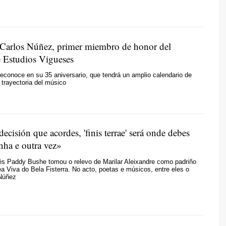
o Carlos Núñez, primer miembro de honor del
e Estudios Vigueses
 reconoce en su 35 aniversario, que tendrá un amplio calendario de
a trayectoria del músico
ecisión que acordes, 'finis terrae' será onde debes
nha e outra vez»
dés Paddy Bushe tomou o relevo de Marilar Aleixandre como padriño
a Viva do Bela Fisterra. No acto, poetas e músicos, entre eles o
 Núñez