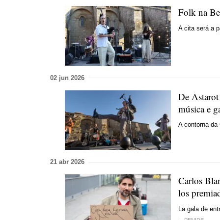
Folk na Be
A cita será a 
02 jun 2026
De Astarot
música e 
A contorna da 
21 abr 2026
Carlos Bla
los premia
La gala de ent