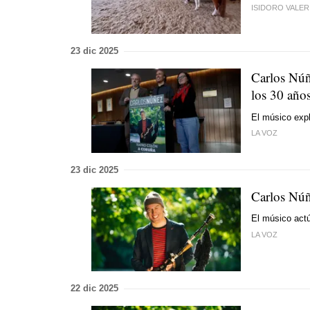
ISIDORO VALER
23 dic 2025
Carlos Núñ
los 30 año
El músico expl
LA VOZ
23 dic 2025
Carlos Núñ
El músico actú
LA VOZ
22 dic 2025